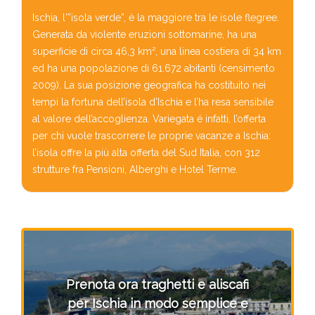
Ischia, l'”isola verde”, è la maggiore tra le isole flegree.
Generata da violente eruzioni sottomarine, ha una
superficie di circa 46,3 km², una linea costiera di 34 km
ed ha una popolazione di 61.672 abitanti (censimento
2009). La sua posizione geografica ha costituito nei
tempi la fortuna dell’isola d’Ischia e l’ha resa sensibile
al valore dell’accoglienza. Variegata é infatti, l’offerta
per chi vuole trascorrere le proprie vacanze a Ischia:
l’isola offre la più alta offerta del Sud Italia, con 312
strutture fra Pensioni, Alberghi e Hotel Terme.
Prenota ora traghetti e aliscafi
per Ischia in modo semplice e