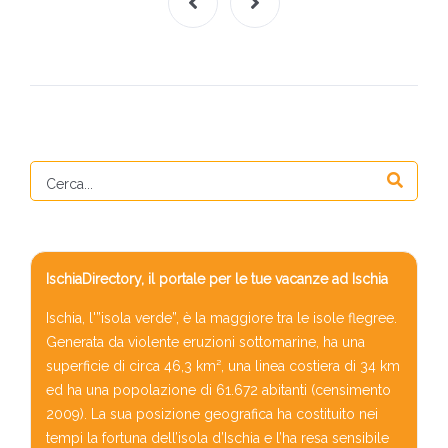
IschiaDirectory, il portale per le tue vacanze ad Ischia
Ischia, l'”isola verde”, è la maggiore tra le isole flegree.
Generata da violente eruzioni sottomarine, ha una
superficie di circa 46,3 km², una linea costiera di 34 km
ed ha una popolazione di 61.672 abitanti (censimento
2009). La sua posizione geografica ha costituito nei
tempi la fortuna dell’isola d’Ischia e l’ha resa sensibile