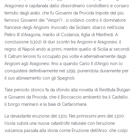
Aragonesi e capitanata dallo straordinario condottiero e corsaro
temuto dagli arabi, che fu Giovanni da Procida (nipote del più
famoso Giovanni dei “Vespri”) , si sollevò contro il dominatore
francese degli Angioini. Invocato dai Siciliani, sbarcò nell’isola
Pietro III d’Aragona, marito di Costanza, figlia di Manfredi. A
conclusione (1302) di duri scontri tra Angioini e Aragonesi, il
regno di Napoli andò ai primi, mentre quello di Sicilia ai secondi.
Il Catrum Ieronis fu occupato più volte e alternativamente dagli
Angioini agli Aragonesi, fino a quando Carlo II d’Angiò non lo
conquisterà definitivamente nel 1299, punendola duramente per
il suo allineamento con gli Spagnoli.
Tale periodo storico fa da sfondo alla novella di Restituta Bulgari
e Giovanni da Procida, che il Boccaccio ambientò tra il Castello,
il borgo marinaro e la baia di Cartaromana.
La devastante eruzione del 1301. Nei primissimi anni del 1300
l’isola subirà una nuova catastrofe naturale con l’eruzione
vulcanica passata alla storia come Eruzione dell’Arso, che colpì