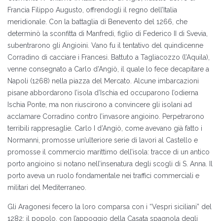
Francia Filippo Augusto, offrendogli il regno dell’Italia
meridionale. Con la battaglia di Benevento del 1266, che
determinò la sconfitta di Manfredi, figlio di Federico II di Svevia,
subentrarono gli Angioini. Vano fu il tentativo del quindicenne
Corradino di cacciare i Francesi. Battuto a Tagliacozzo (l’Aquila),
venne consegnato a Carlo d’Angiò, il quale lo fece decapitare a
Napoli (1268) nella piazza del Mercato. Alcune imbarcazioni
pisane abbordarono l’isola d’Ischia ed occuparono l’odierna
Ischia Ponte, ma non riuscirono a convincere gli isolani ad
acclamare Corradino contro l’invasore angioino. Perpetrarono
terribili rappresaglie. Carlo I d’Angiò, come avevano già fatto i
Normanni, promosse un’ulteriore serie di lavori al Castello e
promosse il commercio marittimo dell’isola: tracce di un antico
porto angioino si notano nell’insenatura degli scogli di S. Anna. Il
porto aveva un ruolo fondamentale nei traffici commerciali e
militari del Mediterraneo.
Gli Aragonesi fecero la loro comparsa con i “Vespri siciliani” del
1282: il popolo, con l’appoggio della Casata spagnola degli