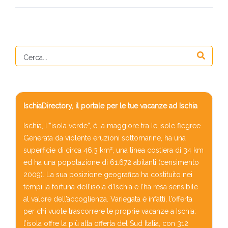
IschiaDirectory, il portale per le tue vacanze ad Ischia
Ischia, l'”isola verde”, è la maggiore tra le isole flegree.
Generata da violente eruzioni sottomarine, ha una
superficie di circa 46,3 km², una linea costiera di 34 km
ed ha una popolazione di 61.672 abitanti (censimento
2009). La sua posizione geografica ha costituito nei
tempi la fortuna dell’isola d’Ischia e l’ha resa sensibile
al valore dell’accoglienza. Variegata é infatti, l’offerta
per chi vuole trascorrere le proprie vacanze a Ischia:
l’isola offre la più alta offerta del Sud Italia, con 312