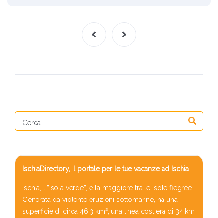
IschiaDirectory, il portale per le tue vacanze ad Ischia
Ischia, l'”isola verde”, è la maggiore tra le isole flegree.
Generata da violente eruzioni sottomarine, ha una
superficie di circa 46,3 km², una linea costiera di 34 km