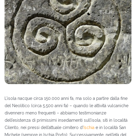
L’isola nacque circa 150.000 anni fa, ma solo a partire dalla fine
del Neolitico (circa 5.500 anni fa) – quando le attività vulcaniche
divennero meno frequenti – abbiamo testimonianze
dell’esistenza di primissimi insediamenti sull’isola, siti in località
Cilento, nei pressi dell’attuale cimitero d’
Ischia
e in località San
Michele (sempre in Ischia Porto). Successivamente, nell’età del