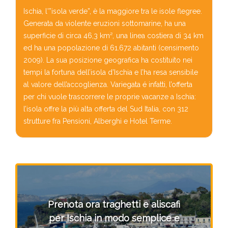
Ischia, l'”isola verde”, è la maggiore tra le isole flegree.
Generata da violente eruzioni sottomarine, ha una
superficie di circa 46,3 km², una linea costiera di 34 km
ed ha una popolazione di 61.672 abitanti (censimento
2009). La sua posizione geografica ha costituito nei
tempi la fortuna dell’isola d’Ischia e l’ha resa sensibile
al valore dell’accoglienza. Variegata é infatti, l’offerta
per chi vuole trascorrere le proprie vacanze a Ischia:
l’isola offre la più alta offerta del Sud Italia, con 312
strutture fra Pensioni, Alberghi e Hotel Terme.
Prenota ora traghetti e aliscafi
per Ischia in modo semplice e