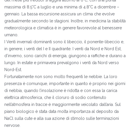
del mese più freddo) si aggira attorno ai 6°C, con una punta
massima di 8.5°C a luglio e una minima di 4.8°C a dicembre –
gennaio. La bassa escursione assicura un clima che evolve
gradualmente secondo le stagioni. Inoltre, in medicina la stabilità
meteorologica e climatica è in genere favorevole al benessere
umano.
I Venti invernali dominanti sono il libeccio, il ponente-libeccio e,
in genere, i venti del I e II quadrante. I venti da Nord e Nord Est,
d’inverno, sono carichi di energia, giungono a raffiche e durano a
lungo. In estate e primavera prevalgono i venti da Nord verso
Nord-Est.
Fortunatamente non sono molto frequenti le nebbie. La loro
presenza è comunque, importante in quanto è proprio nei giorni
di nebbia, quando l’insolazione è ridotta e con essa la carica
elettrica atmosferica, che il cloruro di sodio contenuto
nell’atmosfera in tracce è maggiormente veicolato dall’aria. Sul
piano biologico è stata data molta importanza al deposito da
NaCl sulla cute e alla sua azione di stimolo sulle terminazioni
nervose.