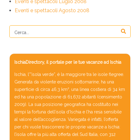
Eventi e spettacoli Luglio 2008
Eventi e spettacoli Agosto 2008
IschiaDirectory, il portale per le tue vacanze ad Ischia
Ischia, l'”isola verde”, è la maggiore tra le isole flegree.
Generata da violente eruzioni sottomarine, ha una
superficie di circa 46,3 km², una linea costiera di 34 km
ed ha una popolazione di 61.672 abitanti (censimento
2009). La sua posizione geografica ha costituito nei
tempi la fortuna dell’isola d’Ischia e l’ha resa sensibile
al valore dell’accoglienza. Variegata é infatti, l’offerta
per chi vuole trascorrere le proprie vacanze a Ischia:
l’isola offre la più alta offerta del Sud Italia, con 312