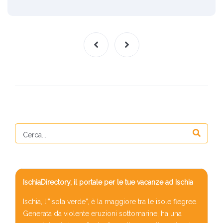
IschiaDirectory, il portale per le tue vacanze ad Ischia
Ischia, l'”isola verde”, è la maggiore tra le isole flegree.
Generata da violente eruzioni sottomarine, ha una