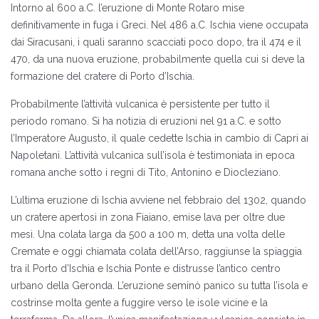
Intorno al 600 a.C. l’eruzione di Monte Rotaro mise
definitivamente in fuga i Greci. Nel 486 a.C. Ischia viene occupata
dai Siracusani, i quali saranno scacciati poco dopo, tra il 474 e il
470, da una nuova eruzione, probabilmente quella cui si deve la
formazione del cratere di Porto d’Ischia.
Probabilmente l’attività vulcanica è persistente per tutto il
periodo romano. Si ha notizia di eruzioni nel 91 a.C. e sotto
l’Imperatore Augusto, il quale cedette Ischia in cambio di Capri ai
Napoletani. L’attività vulcanica sull’isola è testimoniata in epoca
romana anche sotto i regni di Tito, Antonino e Diocleziano.
L’ultima eruzione di Ischia avviene nel febbraio del 1302, quando
un cratere apertosi in zona Fiaiano, emise lava per oltre due
mesi. Una colata larga da 500 a 100 m, detta una volta delle
Cremate e oggi chiamata colata dell’Arso, raggiunse la spiaggia
tra il Porto d’Ischia e Ischia Ponte e distrusse l’antico centro
urbano della Geronda. L’eruzione seminò panico su tutta l’isola e
costrinse molta gente a fuggire verso le isole vicine e la