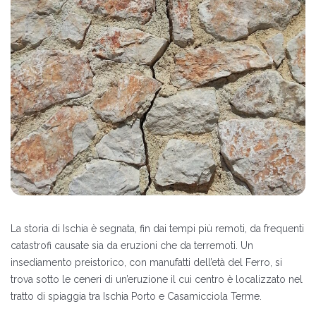
La storia di Ischia è segnata, fin dai tempi più remoti, da frequenti
catastrofi causate sia da eruzioni che da terremoti. Un
insediamento preistorico, con manufatti dell’età del Ferro, si
trova sotto le ceneri di un’eruzione il cui centro è localizzato nel
tratto di spiaggia tra Ischia Porto e Casamicciola Terme.