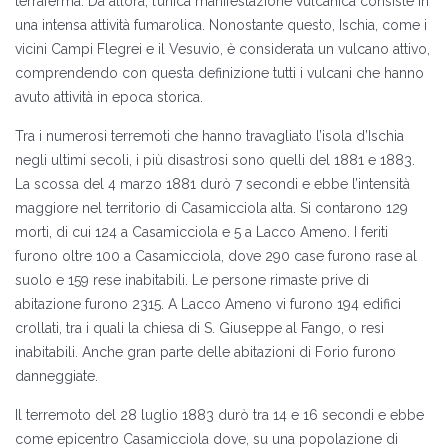
terraferma. Da allora, l’unica manifestazione vulcanica consiste in
una intensa attività fumarolica. Nonostante questo, Ischia, come i
vicini Campi Flegrei e il Vesuvio, è considerata un vulcano attivo,
comprendendo con questa definizione tutti i vulcani che hanno
avuto attività in epoca storica.
Tra i numerosi terremoti che hanno travagliato l’isola d’Ischia
negli ultimi secoli, i più disastrosi sono quelli del 1881 e 1883.
La scossa del 4 marzo 1881 durò 7 secondi e ebbe l’intensità
maggiore nel territorio di Casamicciola alta. Si contarono 129
morti, di cui 124 a Casamicciola e 5 a Lacco Ameno. I feriti
furono oltre 100 a Casamicciola, dove 290 case furono rase al
suolo e 159 rese inabitabili. Le persone rimaste prive di
abitazione furono 2315. A Lacco Ameno vi furono 194 edifici
crollati, tra i quali la chiesa di S. Giuseppe al Fango, o resi
inabitabili. Anche gran parte delle abitazioni di Forio furono
danneggiate.
Il terremoto del 28 luglio 1883 durò tra 14 e 16 secondi e ebbe
come epicentro Casamicciola dove, su una popolazione di