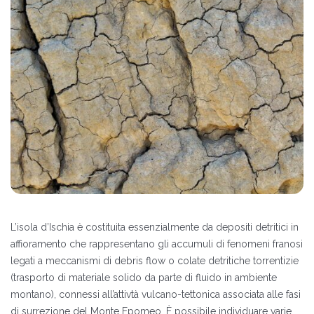
L’isola d’Ischia è costituita essenzialmente da depositi detritici in
affioramento che rappresentano gli accumuli di fenomeni franosi
legati a meccanismi di debris flow o colate detritiche torrentizie
(trasporto di materiale solido da parte di fluido in ambiente
montano), connessi all’attivtà vulcano-tettonica associata alle fasi
di surrezione del Monte Epomeo. È possibile individuare varie