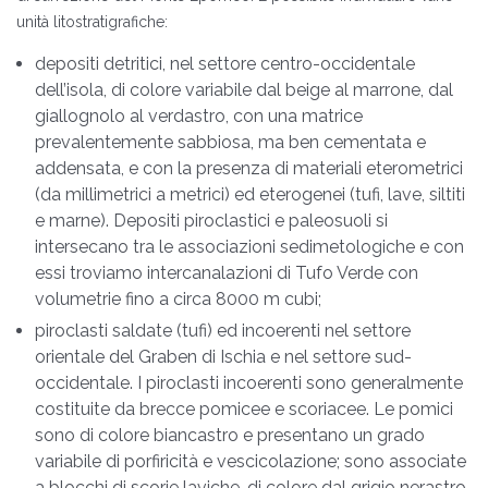
unità litostratigrafiche:
depositi detritici, nel settore centro-occidentale
dell’isola, di colore variabile dal beige al marrone, dal
giallognolo al verdastro, con una matrice
prevalentemente sabbiosa, ma ben cementata e
addensata, e con la presenza di materiali eterometrici
(da millimetrici a metrici) ed eterogenei (tufi, lave, siltiti
e marne). Depositi piroclastici e paleosuoli si
intersecano tra le associazioni sedimetologiche e con
essi troviamo intercanalazioni di Tufo Verde con
volumetrie fino a circa 8000 m cubi;
piroclasti saldate (tufi) ed incoerenti nel settore
orientale del Graben di Ischia e nel settore sud-
occidentale. I piroclasti incoerenti sono generalmente
costituite da brecce pomicee e scoriacee. Le pomici
sono di colore biancastro e presentano un grado
variabile di porfiricità e vescicolazione; sono associate
a blocchi di scorie laviche, di colore dal grigio nerastro