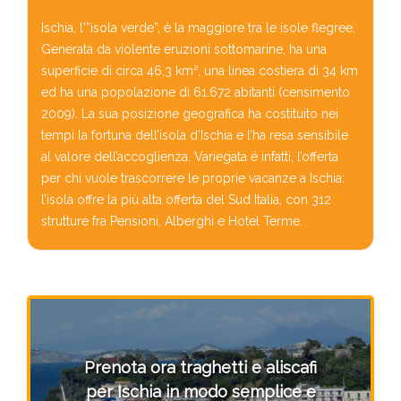
Ischia, l'”isola verde”, è la maggiore tra le isole flegree.
Generata da violente eruzioni sottomarine, ha una
superficie di circa 46,3 km², una linea costiera di 34 km
ed ha una popolazione di 61.672 abitanti (censimento
2009). La sua posizione geografica ha costituito nei
tempi la fortuna dell’isola d’Ischia e l’ha resa sensibile
al valore dell’accoglienza. Variegata é infatti, l’offerta
per chi vuole trascorrere le proprie vacanze a Ischia:
l’isola offre la più alta offerta del Sud Italia, con 312
strutture fra Pensioni, Alberghi e Hotel Terme.
Prenota ora traghetti e aliscafi
per Ischia in modo semplice e