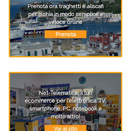
Prenota ora traghetti e aliscafi
per Ischia in modo semplice e
veloce online
Prenota
Net-Telematica, il tuo
ecommerce per l'elettronica: TV,
smartphone, PC, notebook e
molto altro!
Vai al sito