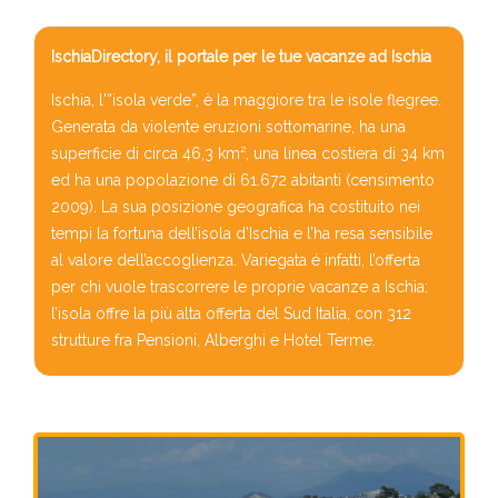
IschiaDirectory, il portale per le tue vacanze ad Ischia
Ischia, l'”isola verde”, è la maggiore tra le isole flegree.
Generata da violente eruzioni sottomarine, ha una
superficie di circa 46,3 km², una linea costiera di 34 km
ed ha una popolazione di 61.672 abitanti (censimento
2009). La sua posizione geografica ha costituito nei
tempi la fortuna dell’isola d’Ischia e l’ha resa sensibile
al valore dell’accoglienza. Variegata é infatti, l’offerta
per chi vuole trascorrere le proprie vacanze a Ischia:
l’isola offre la più alta offerta del Sud Italia, con 312
strutture fra Pensioni, Alberghi e Hotel Terme.