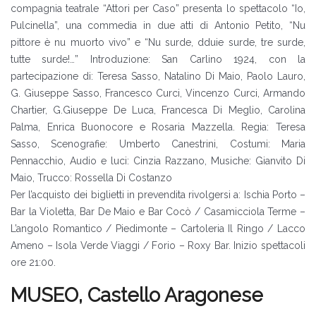
compagnia teatrale “Attori per Caso” presenta lo spettacolo “Io,
Pulcinella”, una commedia in due atti di Antonio Petito, “Nu
pittore è nu muorto vivo” e “Nu surde, dduie surde, tre surde,
tutte surde!…” Introduzione: San Carlino 1924, con la
partecipazione di: Teresa Sasso, Natalino Di Maio, Paolo Lauro,
G. Giuseppe Sasso, Francesco Curci, Vincenzo Curci, Armando
Chartier, G.Giuseppe De Luca, Francesca Di Meglio, Carolina
Palma, Enrica Buonocore e Rosaria Mazzella. Regia: Teresa
Sasso, Scenografie: Umberto Canestrini, Costumi: Maria
Pennacchio, Audio e luci: Cinzia Razzano, Musiche: Gianvito Di
Maio, Trucco: Rossella Di Costanzo
Per l’acquisto dei biglietti in prevendita rivolgersi a: Ischia Porto –
Bar la Violetta, Bar De Maio e Bar Cocò / Casamicciola Terme –
L’angolo Romantico / Piedimonte – Cartoleria Il Ringo / Lacco
Ameno – Isola Verde Viaggi / Forio – Roxy Bar. Inizio spettacoli
ore 21:00.
MUSEO, Castello Aragonese