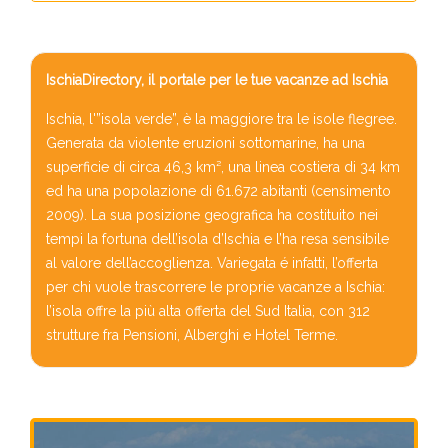
IschiaDirectory, il portale per le tue vacanze ad Ischia
Ischia, l'”isola verde”, è la maggiore tra le isole flegree.
Generata da violente eruzioni sottomarine, ha una
superficie di circa 46,3 km², una linea costiera di 34 km
ed ha una popolazione di 61.672 abitanti (censimento
2009). La sua posizione geografica ha costituito nei
tempi la fortuna dell’isola d’Ischia e l’ha resa sensibile
al valore dell’accoglienza. Variegata é infatti, l’offerta
per chi vuole trascorrere le proprie vacanze a Ischia:
l’isola offre la più alta offerta del Sud Italia, con 312
strutture fra Pensioni, Alberghi e Hotel Terme.