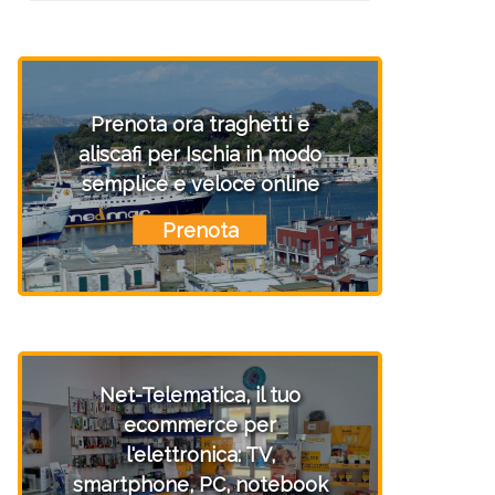
Prenota ora traghetti e
aliscafi per Ischia in modo
semplice e veloce online
Prenota
Net-Telematica, il tuo
ecommerce per
l'elettronica: TV,
smartphone, PC, notebook