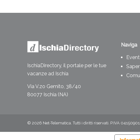
Naviga
Eventi
IschiaDirectory, il portale per le tue
Saper
vacanze ad Ischia
Comun
Via V.zo Gemito, 38/40
80077 Ischia (NA)
©
2026
Net-Telematica. Tutti i diritti riservati. P.IVA 0415090
Informat