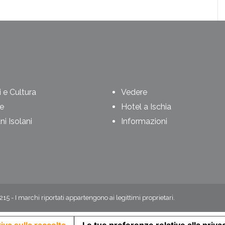
 e Cultura
Vedere
e
Hotel a Ischia
i Isolani
Informazioni
1215 - I marchi riportati appartengono ai legittimi proprietari.
iva sulla raccolta
Le tue preferenze relative alla priva