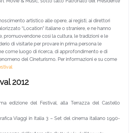
Art Movie & Music
, sotto l’alto Patronato del Presidente
scimento artistico alle opere, ai registi, ai direttori
lorizzato “Location” italiane o straniere, e ne hanno
, promuovendone così la cultura, le tradizioni e le
erio di visitarle per provare in prima persona le
one come luogo di ricerca, di approfondimento e di
 fenomeno del Cineturismo. Per informazioni e su come
stival
val 2012
ma edizione del Festival, alla Terrazza del Castello
fica Viaggi in Italia 3 – Set del cinema italiano 1990-