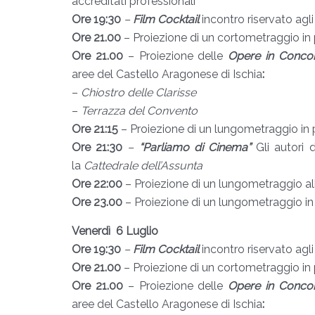
accreditati professionali
Ore 19:30
–
Film Cocktail
incontro riservato agl
Ore 21.00
– Proiezione di un cortometraggio in 
Ore 21.00
– Proiezione delle
Opere in Conco
aree
del Castello Aragonese di Ischia
:
–
Chiostro delle Clarisse
–
Terrazza del Convento
Ore 21:15
– Proiezione di un lungometraggio in 
Ore 21:30
–
“Parliamo di Cinema”
Gli autori 
la
Cattedrale dell’Assunta
Ore 22:00
– Proiezione di un lungometraggio a
Ore 23.00
– Proiezione di un lungometraggio i
Venerdì 6 Luglio
Ore 19:30
–
Film Cocktail
incontro riservato agl
Ore 21.00
– Proiezione di un cortometraggio in 
Ore 21.00
– Proiezione delle
Opere in Conco
aree
del Castello Aragonese di Ischia
: