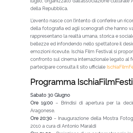
luglio
, organizzato dall’associazione culturale
della Repubblica.
L’evento nasce con l’intento di conferire un ricono
della fotografia ed agli scenografi che hanno va
rappresentano la realtà umana, storica e sociale
bellezze ed infondendo nello spettatore il desid
emozioni ricevute. Ischia Film Festival si prop
confronto sul cinema internazionale legato al
partecipare consulta il sito ufficiale
IschiaFilmFe
Programma IschiaFilmFesti
Sabato 30 Giugno
Ore 19:00
– Brindisi di apertura per la deci
Aragonese.
Ore 20:30
– Inaugurazione della Mostra Fotogra
2010 a cura di Antonio Maraldi