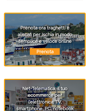
Prenota ora traghetti e
aliscafi per Ischia in modo
semplice e veloce online
Prenota
Net-Telematica, il tuo
ecommerce per
l'elettronica: TV,
smartphone, PC, notebook