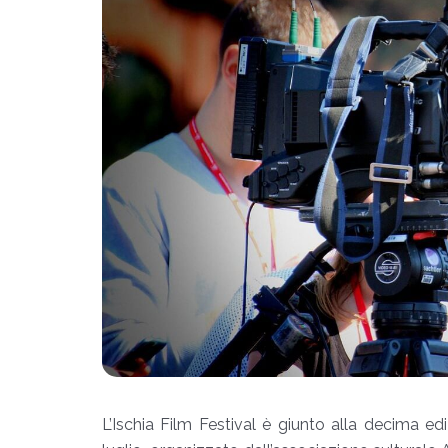
L’
Ischia Film Festival
è giunto alla decima ediz