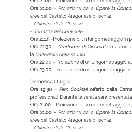
Ore 21.00
– Proiezione di un cortometraggio in 
Ore 21.00
– Proiezione delle
Opere in Conco
aree
del Castello Aragonese di Ischia
:
–
Chiostro delle Clarisse
–
Terrazza del Convento
Ore 21:15
-Proiezione di un lungometraggio in p
Ore 21:30
–
“Parliamo di Cinema”
Gli autori 
la
Cattedrale dell’Assunta
Ore 22:00
– Proiezione di un lungometraggio a
Ore 23.00
– Proiezione di un lungometraggio i
Domenica 1 Luglio
Ore 19:30
–
Film Cocktail
offerto dalla Cam
professionali. Durante la serata sarà presentat
Ore 21.00 –
Proiezione di un cortometraggio in 
Ore 21.00 –
Proiezione delle
Opere in Conco
aree
del Castello Aragonese di Ischia
:
–
Chiostro delle Clarisse