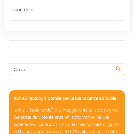
LEGGI TUTTO
IschiaDirectory, il portale per le tue vacanze ad Ischia
Ischia, l'”isola verde”, è la maggiore tra le isole flegree.
Generata da violente eruzioni sottomarine, ha una
superficie di circa 46,3 km², una linea costiera di 34 km
ed ha una popolazione di 61.672 abitanti (censimento