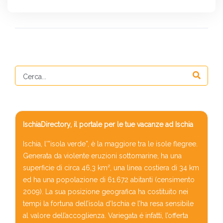
IschiaDirectory, il portale per le tue vacanze ad Ischia
Ischia, l'”isola verde”, è la maggiore tra le isole flegree.
Generata da violente eruzioni sottomarine, ha una
superficie di circa 46,3 km², una linea costiera di 34 km
ed ha una popolazione di 61.672 abitanti (censimento
2009). La sua posizione geografica ha costituito nei
tempi la fortuna dell’isola d’Ischia e l’ha resa sensibile
al valore dell’accoglienza. Variegata é infatti, l’offerta