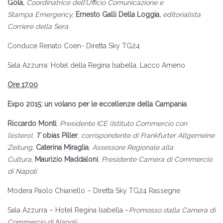
Gola,
Coordinatrice dell’Ufficio Comunicazione e
Stampa
Emergency,
Ernesto Galli Della Loggia,
editorialista
Corriere della Sera
Conduce Renato Coen- Diretta Sky TG24
Sala Azzurra: Hotel della Regina Isabella, Lacco Ameno
Ore 17,00
Expo 2015: un volano per le eccellenze della Campania
Riccardo Monti
,
Presidente ICE (Istituto Commercio con
l’estero),
T
obias Piller
,
corrispondente di Frankfurter Allgemeine
Zeitung,
Caterina Miraglia
,
Assessore Regionale alla
Cultura
,
Maurizio Maddaloni
,
Presidente Camera di Commercio
di Napoli
Modera Paolo Chiariello – Diretta Sky TG24 Rassegne
Sala Azzurra – Hotel Regina Isabella –
Promosso dalla Camera di
Commercio di Napoli