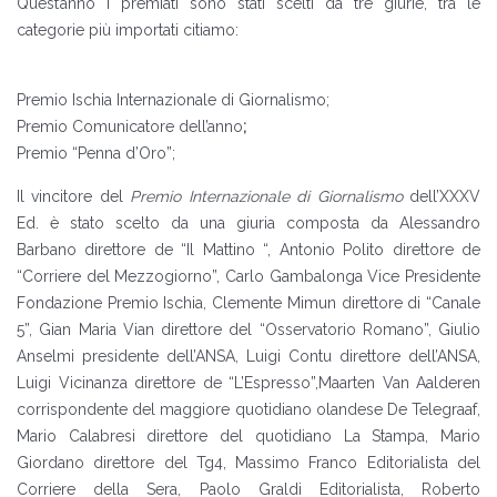
Quest’anno i premiati sono stati scelti da tre giurie, tra le
categorie più importati citiamo:
Premio Ischia Internazionale di Giornalismo;
Premio Comunicatore dell’anno
;
Premio “Penna d’Oro”;
Il vincitore del
Premio Internazionale di Giornalismo
dell’XXXV
Ed. è stato scelto da una giuria composta da Alessandro
Barbano direttore de “Il Mattino “, Antonio Polito direttore de
“Corriere del Mezzogiorno”, Carlo Gambalonga Vice Presidente
Fondazione Premio Ischia, Clemente Mimun direttore di “Canale
5”, Gian Maria Vian direttore del “Osservatorio Romano”, Giulio
Anselmi presidente dell’ANSA, Luigi Contu direttore dell’ANSA,
Luigi Vicinanza direttore de “L’Espresso”,Maarten Van Aalderen
corrispondente del maggiore quotidiano olandese De Telegraaf,
Mario Calabresi direttore del quotidiano La Stampa, Mario
Giordano direttore del Tg4, Massimo Franco Editorialista del
Corriere della Sera, Paolo Graldi Editorialista, Roberto