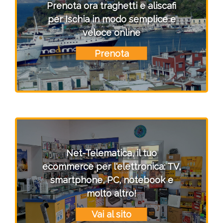
Prenota ora traghetti e aliscafi
per Ischia in modo semplice e
veloce online
Prenota
Net-Telematica, il tuo
ecommerce per l'elettronica: TV,
smartphone, PC, notebook e
molto altro!
Vai al sito