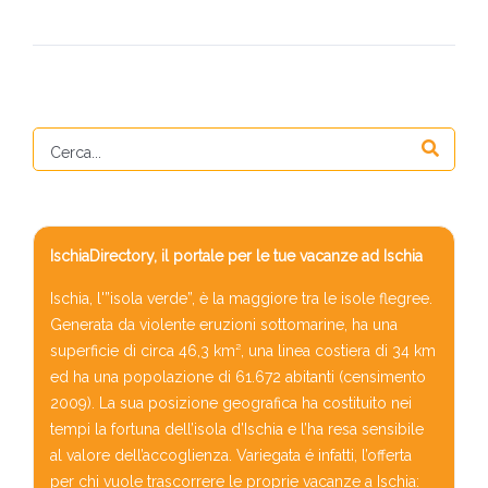
IschiaDirectory, il portale per le tue vacanze ad Ischia
Ischia, l'”isola verde”, è la maggiore tra le isole flegree.
Generata da violente eruzioni sottomarine, ha una
superficie di circa 46,3 km², una linea costiera di 34 km
ed ha una popolazione di 61.672 abitanti (censimento
2009). La sua posizione geografica ha costituito nei
tempi la fortuna dell’isola d’Ischia e l’ha resa sensibile
al valore dell’accoglienza. Variegata é infatti, l’offerta
per chi vuole trascorrere le proprie vacanze a Ischia: