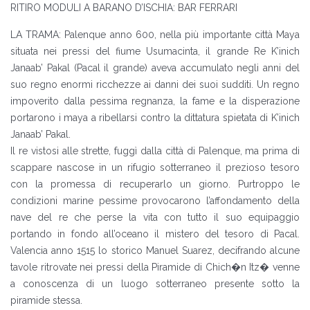
RITIRO MODULI A BARANO D’ISCHIA: BAR FERRARI
LA TRAMA: Palenque anno 600, nella più importante città Maya
situata nei pressi del fiume Usumacinta, il grande Re K’inich
Janaab’ Pakal (Pacal il grande) aveva accumulato negli anni del
suo regno enormi ricchezze ai danni dei suoi sudditi. Un regno
impoverito dalla pessima regnanza, la fame e la disperazione
portarono i maya a ribellarsi contro la dittatura spietata di K’inich
Janaab’ Pakal.
Il re vistosi alle strette, fuggì dalla città di Palenque, ma prima di
scappare nascose in un rifugio sotterraneo il prezioso tesoro
con la promessa di recuperarlo un giorno. Purtroppo le
condizioni marine pessime provocarono l’affondamento della
nave del re che perse la vita con tutto il suo equipaggio
portando in fondo all’oceano il mistero del tesoro di Pacal.
Valencia anno 1515 lo storico Manuel Suarez, decifrando alcune
tavole ritrovate nei pressi della Piramide di Chich�n Itz� venne
a conoscenza di un luogo sotterraneo presente sotto la
piramide stessa.