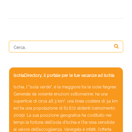
IschiaDirectory, il portale per le tue vacanze ad Ischia
Ischia, l'”isola verde”, è la maggiore tra le isole flegree.
Generata da violente eruzioni sottomarine, ha una
superficie di circa 46,3 km², una linea costiera di 34 km
ed ha una popolazione di 61.672 abitanti (censimento
2009). La sua posizione geografica ha costituito nei
tempi la fortuna dell’isola d’Ischia e l’ha resa sensibile
al valore dell’accoglienza. Variegata é infatti, l’offerta