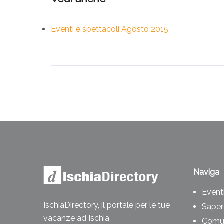
Eventi e spettacoli Agosto 2015
Naviga
Eventi
IschiaDirectory, il portale per le tue
Saper
vacanze ad Ischia
Comun