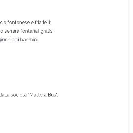
ia fontanese e friarielli;
 serrara fontana) gratis;
giochi dei bambini;
dalla società “Mattera Bus”.