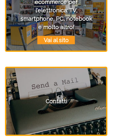
ecommerce per
l'elettronica: TV,
smartphone, PC, notebook
e molto altro!
Vai al sito
Contatti