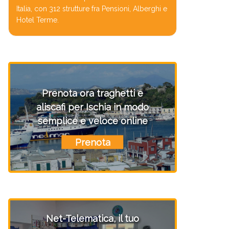
Italia, con 312 strutture fra Pensioni, Alberghi e
Hotel Terme.
Prenota ora traghetti e
aliscafi per Ischia in modo
semplice e veloce online
Prenota
Net-Telematica, il tuo