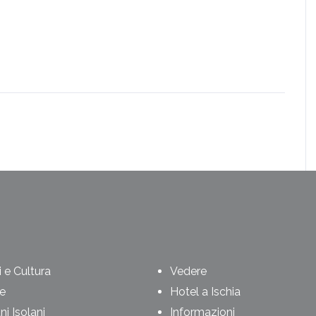
 e Cultura
Vedere
e
Hotel a Ischia
i Isolani
Informazioni