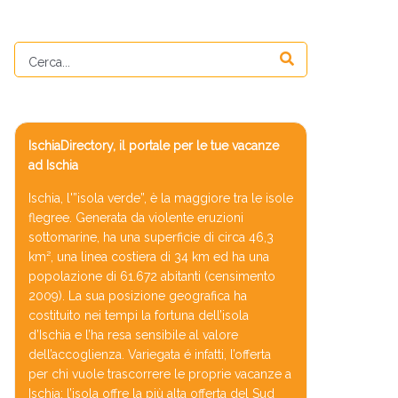
IschiaDirectory, il portale per le tue vacanze
ad Ischia
Ischia, l'”isola verde”, è la maggiore tra le isole
flegree. Generata da violente eruzioni
sottomarine, ha una superficie di circa 46,3
km², una linea costiera di 34 km ed ha una
popolazione di 61.672 abitanti (censimento
2009). La sua posizione geografica ha
costituito nei tempi la fortuna dell’isola
d’Ischia e l’ha resa sensibile al valore
dell’accoglienza. Variegata é infatti, l’offerta
per chi vuole trascorrere le proprie vacanze a
Ischia: l’isola offre la più alta offerta del Sud