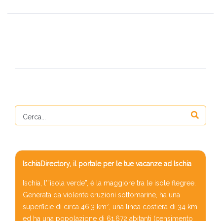
IschiaDirectory, il portale per le tue vacanze ad Ischia
Ischia, l'”isola verde”, è la maggiore tra le isole flegree.
Generata da violente eruzioni sottomarine, ha una
superficie di circa 46,3 km², una linea costiera di 34 km
ed ha una popolazione di 61.672 abitanti (censimento